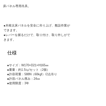
床パネル専用吊具。
​特徴
●木根太床パネルを安全に吊り上げ、敷設作業が
できます。
●レバーを握るだけで、取り付け、取り外しがで
きます。
仕様
●サイズ：W170×D21×H165㎜
●重量：約1.5㎏/セット（2個）
●許容荷重：588N（60kgf）/2点吊り
●許容パネル厚み：24㎜
●使用限度：3年
製品
>
吊具