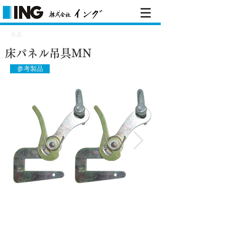
吊具
床パネル吊具MN
参考製品
​用途