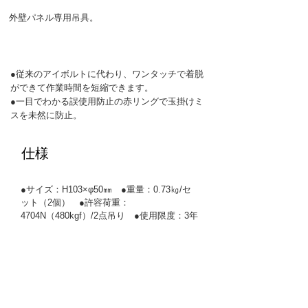
外壁パネル専用吊具。
​特徴
●従来のアイボルトに代わり、ワンタッチで着脱
ができて作業時間を短縮できます。
●一目でわかる誤使用防止の赤リングで玉掛けミ
スを未然に防止。
仕様
●サイズ：H103×φ50㎜ ●重量：0.73㎏/セ
ット（2個） ●許容荷重：
4704N（480kgf）/2点吊り ●使用限度：3年
製品
>
吊具
>
基礎